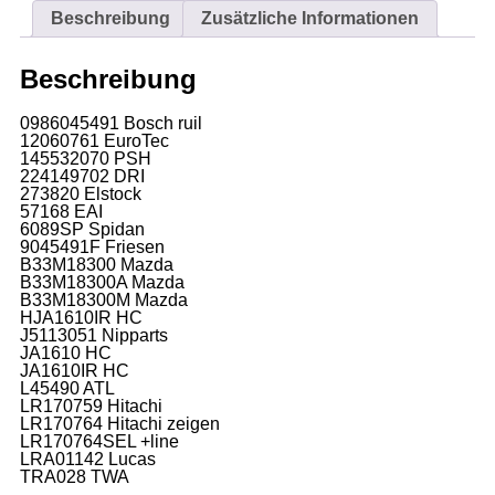
Beschreibung
Zusätzliche Informationen
Beschreibung
0986045491 Bosch ruil
12060761 EuroTec
145532070 PSH
224149702 DRI
273820 Elstock
57168 EAI
6089SP Spidan
9045491F Friesen
B33M18300 Mazda
B33M18300A Mazda
B33M18300M Mazda
HJA1610IR HC
J5113051 Nipparts
JA1610 HC
JA1610IR HC
L45490 ATL
LR170759 Hitachi
LR170764 Hitachi zeigen
LR170764SEL +line
LRA01142 Lucas
TRA028 TWA