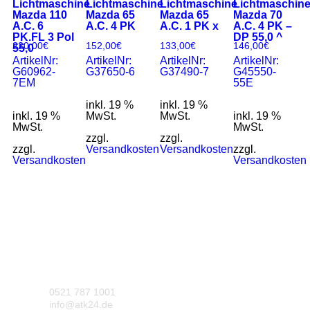
Lichtmaschine
Lichtmaschine
Lichtmaschine
Lichtmaschin
Mazda 110
Mazda 65
Mazda 65
Mazda 70
A.C. 6
A.C. 4 PK
A.C. 1 PK x
A.C. 4 PK –
PK.FL 3 Pol
DP 55,0 ^
220,00
€
152,00
€
133,00
€
146,00
€
55,0
ArtikelNr:
ArtikelNr:
ArtikelNr:
ArtikelNr:
G60962-
G37650-6
G37490-7
G45550-
7EM
55E
inkl. 19 %
inkl. 19 %
inkl. 19 %
MwSt.
MwSt.
inkl. 19 %
MwSt.
MwSt.
zzgl.
zzgl.
zzgl.
Versandkosten
Versandkosten
zzgl.
Versandkosten
Versandkosten
0521 787 1001
info@atk24.de