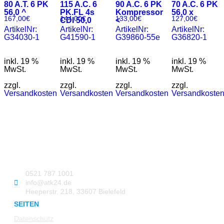
80 A.T. 6 PK
115 A.C. 6
90 A.C. 6 PK
70 A.C. 6 PK
56,0 ^
PK.FL 4s
Kompressor
56,0 x
167,00
€
144,00
€
133,00
€
127,00
€
CDI 50,0
<
ArtikelNr:
ArtikelNr:
ArtikelNr:
ArtikelNr:
G34030-1
G41590-1
G39860-55e
G36820-1
inkl. 19 %
inkl. 19 %
inkl. 19 %
inkl. 19 %
MwSt.
MwSt.
MwSt.
MwSt.
zzgl.
zzgl.
zzgl.
zzgl.
Versandkosten
Versandkosten
Versandkosten
Versandkoste
0521 787 1001
info@atk24.de
Heeperstr. 218, 33607 Bielefeld
SEITEN
Datenschutz