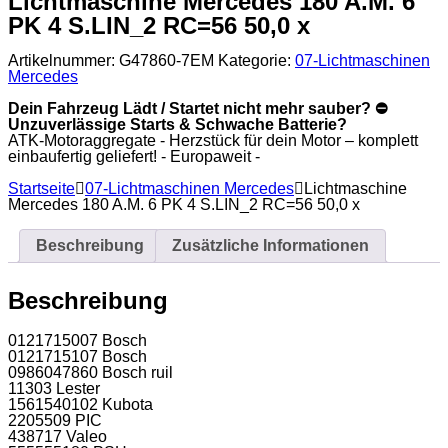
Lichtmaschine Mercedes 180 A.M. 6
PK
PK 4 S.LIN_2 RC=56 50,0 x
4
S.LIN_2
RC=56
Artikelnummer:
G47860-7EM
Kategorie:
07-Lichtmaschinen
50,0
Mercedes
x
Menge
Dein Fahrzeug Lädt / Startet nicht mehr sauber? ⛔
Unzuverlässige Starts & Schwache Batterie?
ATK-Motoraggregate - Herzstück für dein Motor – komplett
einbaufertig geliefert! - Europaweit -
Startseite
07-Lichtmaschinen Mercedes
Lichtmaschine
Mercedes 180 A.M. 6 PK 4 S.LIN_2 RC=56 50,0 x
Beschreibung
Zusätzliche Informationen
Beschreibung
0121715007 Bosch
0121715107 Bosch
0986047860 Bosch ruil
11303 Lester
1561540102 Kubota
2205509 PIC
438717 Valeo