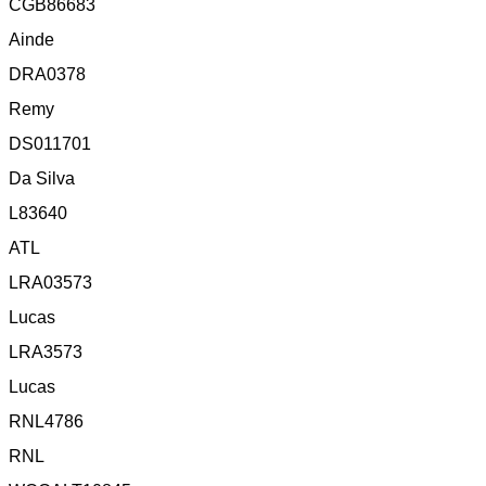
CGB86683
Ainde
DRA0378
Remy
DS011701
Da Silva
L83640
ATL
LRA03573
Lucas
LRA3573
Lucas
RNL4786
RNL