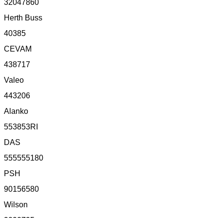
32047860
Herth Buss
40385
CEVAM
438717
Valeo
443206
Alanko
553853RI
DAS
555555180
PSH
90156580
Wilson