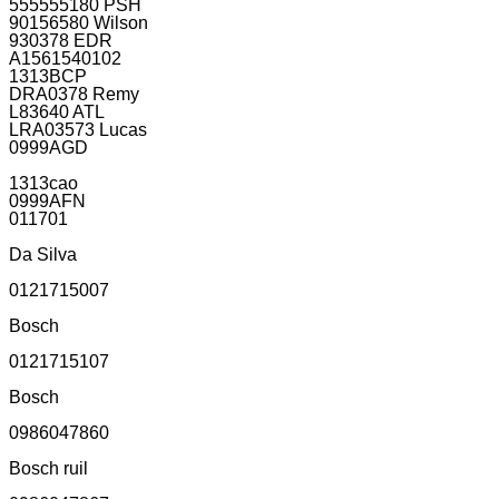
555555180 PSH
90156580 Wilson
930378 EDR
A1561540102
1313BCP
DRA0378 Remy
L83640 ATL
LRA03573 Lucas
0999AGD
1313cao
0999AFN
011701
Da Silva
0121715007
Bosch
0121715107
Bosch
0986047860
Bosch ruil