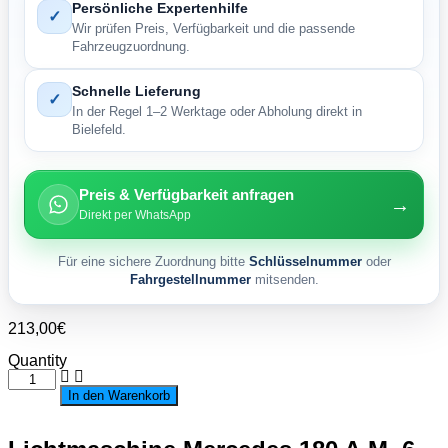
Persönliche Expertenhilfe
✓
Wir prüfen Preis, Verfügbarkeit und die passende
Fahrzeugzuordnung.
Schnelle Lieferung
✓
In der Regel 1–2 Werktage oder Abholung direkt in
Bielefeld.
Preis & Verfügbarkeit anfragen
→
Direkt per WhatsApp
Für eine sichere Zuordnung bitte
Schlüsselnummer
oder
Fahrgestellnummer
mitsenden.
213,00
€
Quantity
Lichtmaschine
Mercedes
In den Warenkorb
180
A.M.
6