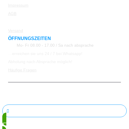
Impressum
AGB
Rücksendung
Versand
ÖFFNUNGSZEITEN
Mo- Fr 08.00 - 17.00 / Sa nach absprache
…erreichen sie uns 24 / 7 bei Whatsapp!
Abholung nach Absprache möglich!
Häufige Fragen
© 2023 All Rights Reserved ATK24