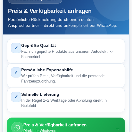
x
Menge
Preis & Verfügbarkeit anfragen
Persönliche Rückmeldung durch einen echten
Ansprechpartner – direkt und unkompliziert per WhatsApp.
Geprüfte Qualität
✓
Fachlich geprüfte Produkte aus unserem Autoelektrik-
Fachbetrieb.
Persönliche Expertenhilfe
✓
Wir prüfen Preis, Verfügbarkeit und die passende
Fahrzeugzuordnung.
Schnelle Lieferung
✓
In der Regel 1–2 Werktage oder Abholung direkt in
Bielefeld.
Preis & Verfügbarkeit anfragen
→
Direkt per WhatsApp