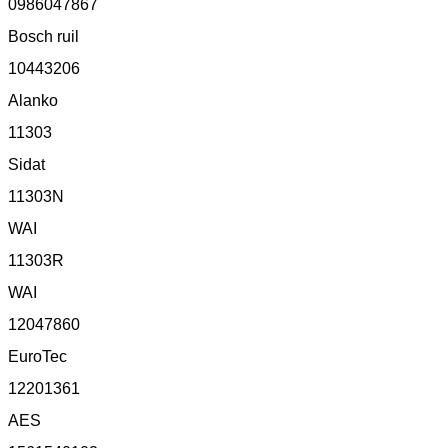
0986047867
Bosch ruil
10443206
Alanko
11303
Sidat
11303N
WAI
11303R
WAI
12047860
EuroTec
12201361
AES