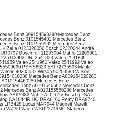
cedes Benz 009154590280 Mercedes Benz
cedes Benz 0101545402 Mercedes Benz
cedes Benz 0101555502 Mercedes Benz
+ Zeile 0123320056 Bosch 02320044 André
86UR0797 Bosch ruil 11203004 Mahle 11209001
C 225112902 DRI 2541838 Valeo 2541839
541959 Valeo 2541960 Valeo 2541992 Valeo
 555509090 PSH 56623 EAI 72735593 Mahle
Wilson 90203587 Wilson 90203588 Wilson
009154010280 Mercedes Benz A009154020280
z A010154460280 Mercedes Benz
Mercedes Benz A0101546602 Mercedes Benz
2 Mercedes Benz A010155550280 Mercedes
Show AAK5382 Mahle AL0161V Bosch (USA)
ktrolog CA1044IR HC DRA8160 Remy DRA9740
 LRB428 Lucas MAR944 Magneti Marelli
idan VA290 Valeo WSD23749MC Stabeco