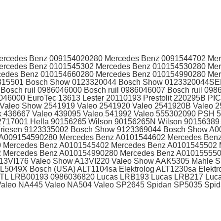
ercedes Benz 009154020280 Mercedes Benz 0091544702 Mer
ercedes Benz 0101545302 Mercedes Benz 010154530280 Mer
cedes Benz 010154660280 Mercedes Benz 010154990280 Mer
15501 Bosch Show 0123320044 Bosch Show 0123320044SEL 
Bosch ruil 0986046000 Bosch ruil 0986046007 Bosch ruil 09
46000 EuroTec 13613 Lester 20110193 Prestolit 220295B PI
 Valeo Show 2541919 Valeo 2541920 Valeo 2541920B Valeo 2
k 436667 Valeo 439095 Valeo 541992 Valeo 555302090 PSH
717001 Hella 90156265 Wilson 90156265N Wilson 90156389 
 Friesen 9123335002 Bosch Show 9123369044 Bosch Show A
 A009154590280 Mercedes Benz A0101544602 Mercedes Ben
 Mercedes Benz A0101545402 Mercedes Benz A0101545502 
 Mercedes Benz A010154990280 Mercedes Benz A010155550
A13VI176 Valeo Show A13VI220 Valeo Show AAK5305 Mahle 
AL5049X Bosch (USA) ALT1104sa Elektrolog ALT1230sa Ele
TL LRB00193 0986036820 Lucas LRB193 Lucas LRB217 Lucas
Valeo NA445 Valeo NA504 Valeo SP2645 Spidan SP5035 Sp