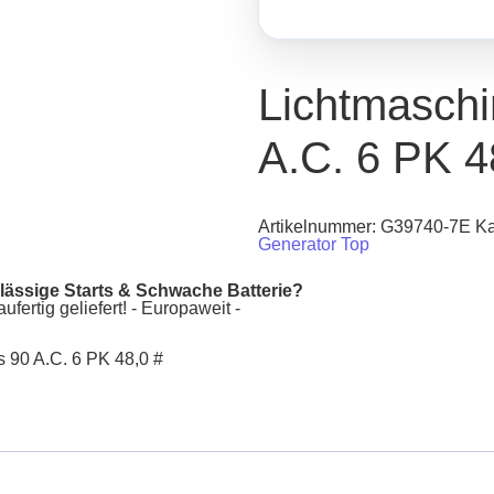
Lichtmasch
A.C. 6 PK 4
Artikelnummer:
G39740-7E
Ka
Generator Top
lässige Starts & Schwache Batterie?
fertig geliefert! - Europaweit -
 90 A.C. 6 PK 48,0 #