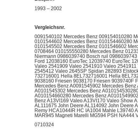
1993 – 2002
Vergleichsnr.
0091540102 Mercedes Benz 009154010280 M
0101544602 Mercedes Benz 010154460280 M
0101545502 Mercedes Benz 0101546602 Mer
0708464 010155550280 Mercedes Benz 01233
Niermann 0986039740 Bosch ruil 0986039743 
Ford 12038160 EuroTec 12039740 EuroTec 120
Valeo 2541909 Valeo 2541910 Valeo 2541911
2545412 Valeo 2645SP Spidan 282893 Elstoc
732716001 Hella 8EL732716001 Hella 8EL732
9038160 Friesen 9038170 Friesen 9039740F
Mercedes Benz A0091545902 Mercedes Benz
A0101545302 Mercedes Benz A010154530280
A010154660280 Mercedes Benz A0101549902
Benz A13VI169 Valeo A13VI170 Valeo Show 
AL111675 John Deere AL114092 John Deere 
Remy HCA1044IR HC IA1004 Mahle L39740 A
MAR945 Magneti Marelli MG594 PSH NA444 
0710324