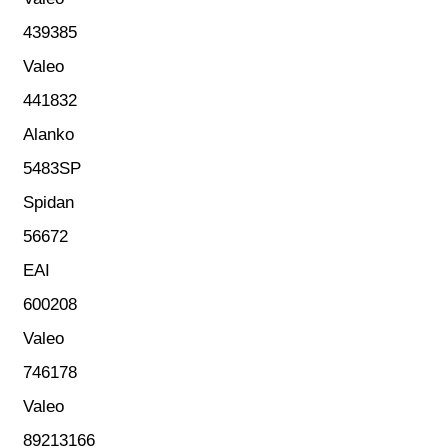
439385
Valeo
441832
Alanko
5483SP
Spidan
56672
EAI
600208
Valeo
746178
Valeo
89213166