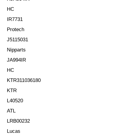
HC
IR7731
Protech
J5115031
Nipparts
JA994IR
HC
KTR311036180
KTR
L40520
ATL
LRB00232
Lucas