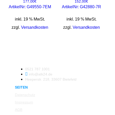
177,00
€
152,00
€
ArtikelNr: G49550-7EM
ArtikelNr: G42880-7R
inkl. 19 % MwSt.
inkl. 19 % MwSt.
zzgl.
Versandkosten
zzgl.
Versandkosten
0521 787 1001
info@atk24.de
Heeperstr. 218, 33607 Bielefeld
SEITEN
Datenschutz
Impressum
AGB