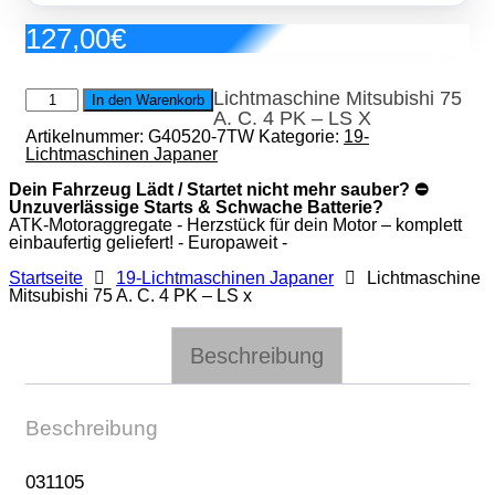
127,00
€
Lichtmaschine
Lichtmaschine Mitsubishi 75
In den Warenkorb
Mitsubishi
A. C. 4 PK – LS X
75
Artikelnummer:
G40520-7TW
Kategorie:
19-
A.
Lichtmaschinen Japaner
C.
4
Dein Fahrzeug Lädt / Startet nicht mehr sauber? ⛔
PK
Unzuverlässige Starts & Schwache Batterie?
-
ATK-Motoraggregate - Herzstück für dein Motor – komplett
LS
einbaufertig geliefert! - Europaweit -
x
Menge
Startseite
19-Lichtmaschinen Japaner
Lichtmaschine
Mitsubishi 75 A. C. 4 PK – LS x
Beschreibung
Beschreibung
031105