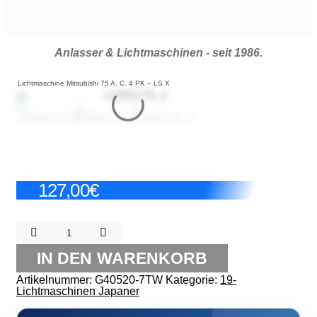
Anlasser & Lichtmaschinen - seit 1986.
Lichtmaschine Mitsubishi 75 A. C. 4 PK – LS X
127,00
€
Lichtmaschine
Mitsubishi
75
IN DEN WARENKORB
A.
C.
Artikelnummer:
G40520-7TW
Kategorie:
19-
4
Lichtmaschinen Japaner
PK
-