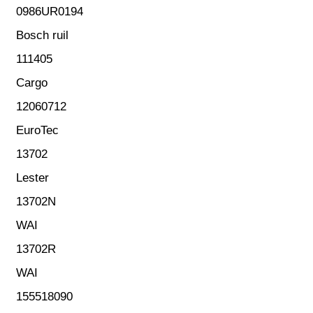
0986UR0194
Bosch ruil
111405
Cargo
12060712
EuroTec
13702
Lester
13702N
WAI
13702R
WAI
155518090