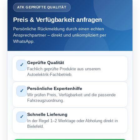
LS
x
ATK GEPRÜFTE QUALITÄT
Menge
Preis & Verfügbarkeit anfragen
Persönliche Rückmeldung durch einen echten
Ansprechpartner – direkt und unkompliziert per
WhatsApp.
Geprüfte Qualität
✓
Fachlich geprüfte Produkte aus unserem
Autoelektrik-Fachbetrieb.
Persönliche Expertenhilfe
✓
Wir prüfen Preis, Verfügbarkeit und die passende
Fahrzeugzuordnung.
Schnelle Lieferung
✓
In der Regel 1–2 Werktage oder Abholung direkt in
Bielefeld.