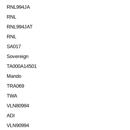
RNL994JA
RNL
RNL994JAT
RNL
SA017
Sovereign
TA000A14501
Mando
TRA069
TWA
VLN80994
ADI
VLN90994