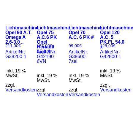
Lichtmaschine
Lichtmaschine
Lichtmaschine
Lichtmaschin
Opel 90 A.T.
Opel 75
Opel 70
Opel 120
Omega A
A.C.6 PK
A.C. 6 PK #
A.C. 5
2,6-3,0 ..
Opel
PK.FL 54,0
211,00
€
133,00
€
99,00
€
129,00
€
Renault
x
55,0 #
ArtikelNr:
ArtikelNr:
ArtikelNr:
ArtikelNr:
G38200-1
G42190-
G38600-
G42800-1
6VN
7sel
inkl. 19 %
inkl. 19 %
MwSt.
inkl. 19 %
inkl. 19 %
MwSt.
MwSt.
MwSt.
zzgl.
zzgl.
Versandkosten
zzgl.
zzgl.
Versandkosten
Versandkosten
Versandkosten