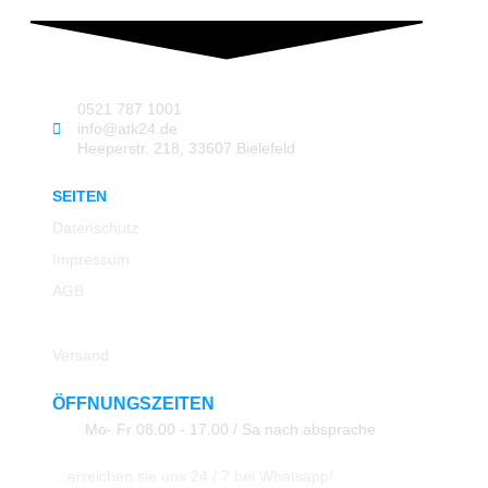
0521 787 1001
info@atk24.de
Heeperstr. 218, 33607 Bielefeld
SEITEN
Datenschutz
Impressum
AGB
Rücksendung
Versand
ÖFFNUNGSZEITEN
Mo- Fr 08.00 - 17.00 / Sa nach absprache
…erreichen sie uns 24 / 7 bei Whatsapp!