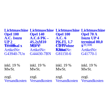
Lichtmaschine
Lichtmaschine
Lichtmaschine
Lichtmaschine
Opel 100
Opel 140
Opel 100
Opel 70 A
A.C. Isuzu
A.C.6 PK –
A.C. 6
Isuzu UP 4
UP 2
4S.2xM10
PK.FL 1,7
terminal 80,0
133,00
€
148,00
€
178,00
€
139,00
€
Terminal x
56,0 x
CDTi ohne
x
Klima
ArtikelNr:
ArtikelNr:
ArtikelNr:
ArtikelNr:
G43940-7Un
G44430-7BN
G81150-6
G41770-1
inkl. 19 %
inkl. 19 %
inkl. 19 %
inkl. 19 %
MwSt.
MwSt.
MwSt.
MwSt.
zzgl.
zzgl.
zzgl.
zzgl.
Versandkosten
Versandkosten
Versandkosten
Versandkosten