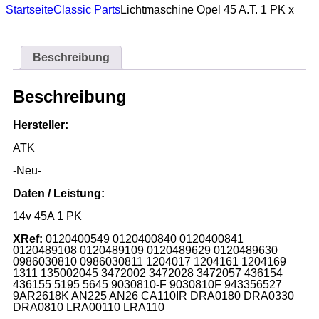
Startseite
Classic Parts
Lichtmaschine Opel 45 A.T. 1 PK x
Beschreibung
Beschreibung
Hersteller:
ATK
-Neu-
Daten / Leistung:
14v 45A 1 PK
XRef:
0120400549 0120400840 0120400841
0120489108 0120489109 0120489629 0120489630
0986030810 0986030811 1204017 1204161 1204169
1311 135002045 3472002 3472028 3472057 436154
436155 5195 5645 9030810-F 9030810F 943356527
9AR2618K AN225 AN26 CA110IR DRA0180 DRA0330
DRA0810 LRA00110 LRA110