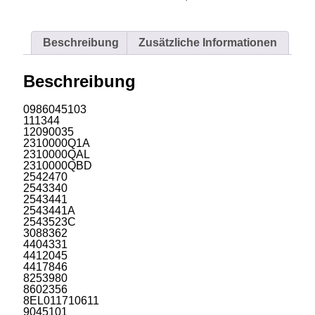
Beschreibung
Zusätzliche Informationen
Beschreibung
0986045103
111344
12090035
2310000Q1A
2310000QAL
2310000QBD
2542470
2543340
2543441
2543441A
2543523C
3088362
4404331
4412045
4417846
8253980
8602356
8EL011710611
9045101