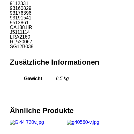
9112331
93160829
93176396
93191541
9512861
CA1881IR
J5111114
LRA2160
R1530067
SG12B038
Zusätzliche Informationen
Gewicht
6,5 kg
Ähnliche Produkte