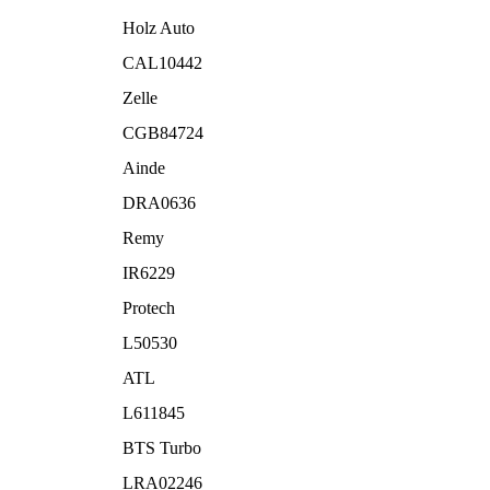
Holz Auto
CAL10442
Zelle
CGB84724
Ainde
DRA0636
Remy
IR6229
Protech
L50530
ATL
L611845
BTS Turbo
LRA02246