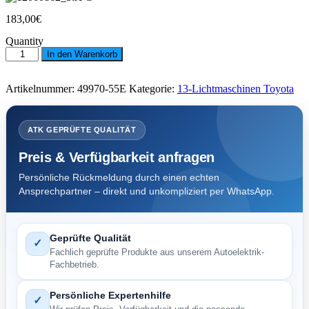
183,00
€
Quantity
Lichtmaschine
In den Warenkorb
Toyota
100
A.C.
Artikelnummer:
49970-55E
Kategorie:
13-Lichtmaschinen Toyota
7
PK.FL.
4
Pol
ATK GEPRÜFTE QUALITÄT
Menge
Preis & Verfügbarkeit anfragen
Persönliche Rückmeldung durch einen echten
Ansprechpartner – direkt und unkompliziert per WhatsApp.
Geprüfte Qualität
✓
Fachlich geprüfte Produkte aus unserem Autoelektrik-
Fachbetrieb.
Persönliche Expertenhilfe
✓