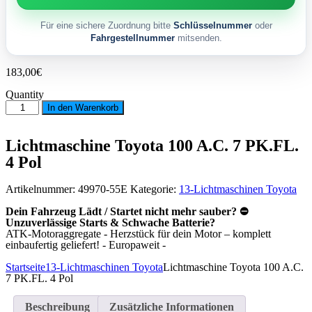
Für eine sichere Zuordnung bitte
Schlüsselnummer
oder
Fahrgestellnummer
mitsenden.
183,00
€
Quantity
Lichtmaschine
In den Warenkorb
Toyota
100
A.C.
Lichtmaschine Toyota 100 A.C. 7 PK.FL.
7
4 Pol
PK.FL.
4
Pol
Artikelnummer:
49970-55E
Kategorie:
13-Lichtmaschinen Toyota
Menge
Dein Fahrzeug Lädt / Startet nicht mehr sauber? ⛔
Unzuverlässige Starts & Schwache Batterie?
ATK-Motoraggregate - Herzstück für dein Motor – komplett
einbaufertig geliefert! - Europaweit -
Startseite
13-Lichtmaschinen Toyota
Lichtmaschine Toyota 100 A.C.
7 PK.FL. 4 Pol
Beschreibung
Zusätzliche Informationen