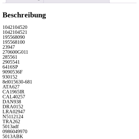
Beschreibung
1042104520
1042104521
195568090
195568100
23947
270600G011
285561
2905541
6416SP
9090536F
930152
8el015630-681
ATA627
CA1965IR
CAL40257
DAN938
DRA0152
LRA02947
N5112124
TRA262
5013adf
0986049970
5013ABK