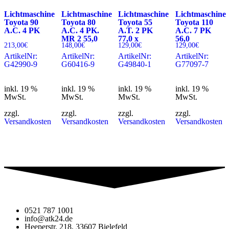
Lichtmaschine
Lichtmaschine
Lichtmaschine
Lichtmaschine
Toyota 90
Toyota 80
Toyota 55
Toyota 110
A.C. 4 PK
A.C. 4 PK.
A.T. 2 PK
A.C. 7 PK
MR 2 55,0
77,0 x
56,0
213,00
€
148,00
€
129,00
€
129,00
€
ArtikelNr:
ArtikelNr:
ArtikelNr:
ArtikelNr:
G42990-9
G60416-9
G49840-1
G77097-7
inkl. 19 %
inkl. 19 %
inkl. 19 %
inkl. 19 %
MwSt.
MwSt.
MwSt.
MwSt.
zzgl.
zzgl.
zzgl.
zzgl.
Versandkosten
Versandkosten
Versandkosten
Versandkosten
0521 787 1001
info@atk24.de
Heeperstr. 218, 33607 Bielefeld