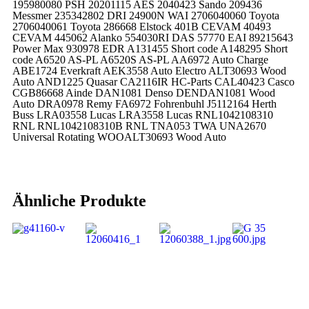
195980080 PSH 20201115 AES 2040423 Sando 209436
Messmer 235342802 DRI 24900N WAI 2706040060 Toyota
2706040061 Toyota 286668 Elstock 401B CEVAM 40493
CEVAM 445062 Alanko 554030RI DAS 57770 EAI 89215643
Power Max 930978 EDR A131455 Short code A148295 Short
code A6520 AS-PL A6520S AS-PL AA6972 Auto Charge
ABE1724 Everkraft AEK3558 Auto Electro ALT30693 Wood
Auto AND1225 Quasar CA2116IR HC-Parts CAL40423 Casco
CGB86668 Ainde DAN1081 Denso DENDAN1081 Wood
Auto DRA0978 Remy FA6972 Fohrenbuhl J5112164 Herth
Buss LRA03558 Lucas LRA3558 Lucas RNL1042108310
RNL RNL1042108310B RNL TNA053 TWA UNA2670
Universal Rotating WOOALT30693 Wood Auto
Ähnliche Produkte