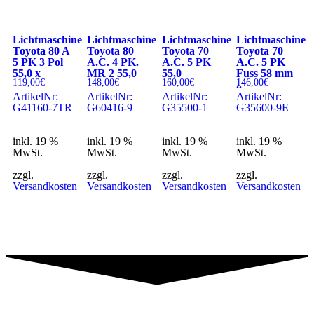
Lichtmaschine
Lichtmaschine
Lichtmaschine
Lichtmaschine
Toyota 80 A
Toyota 80
Toyota 70
Toyota 70
5 PK 3 Pol
A.C. 4 PK.
A.C. 5 PK
A.C. 5 PK
55,0 x
MR 2 55,0
55,0
Fuss 58 mm
119,00
€
148,00
€
160,00
€
146,00
€
..
ArtikelNr:
ArtikelNr:
ArtikelNr:
ArtikelNr:
G41160-7TR
G60416-9
G35500-1
G35600-9E
inkl. 19 %
inkl. 19 %
inkl. 19 %
inkl. 19 %
MwSt.
MwSt.
MwSt.
MwSt.
zzgl.
zzgl.
zzgl.
zzgl.
Versandkosten
Versandkosten
Versandkosten
Versandkosten