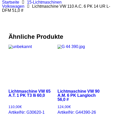
Startseite
15-Lichtmaschinen
Volkswagen
Lichtmaschine VW 110 A.C. 6 PK 14 UR L-
DFM 51,0 #
Ähnliche Produkte
Lichtmaschine VW 65
Lichtmaschine VW 90
A.T. 1 PK T3 lli 60,0
A.M. 6 PK Langloch
56,0 #
110,00
€
124,00
€
ArtikelNr: G30620-1
ArtikelNr: G44390-26