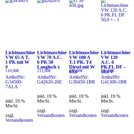
Lichtmaschine
Lichtmaschine
Lichtmaschine
Lichtmaschine
VW 65 A T.
VW 70 A.C.
VW 100 A
VW 120
1 PK mit W
6 PK 50
T.1 PK. T4
A.C. 6
#
Langloch x
Diesel mit W
PK.FL DF –
110,00
€
113,00
€
188,00
€
155,00
€
63,0
50,0 #
ArtikelNr:
ArtikelNr:
ArtikelNr:
ArtikelNr:
G34500-
G42620-26E
G39450-1BR
G41300-1BR
7ALA
inkl. 19 %
inkl. 19 %
inkl. 19 %
inkl. 19 %
MwSt.
MwSt.
MwSt.
MwSt.
zzgl.
zzgl.
zzgl.
zzgl.
Versandkosten
Versandkosten
Versandkosten
Versandkosten