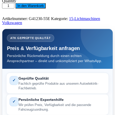
Quantity
Lichtmaschine
In den Warenkorb
VW
90
A.M.
Artikelnummer:
G41230-55E
Kategorie:
15-Lichtmaschinen
6
Volkswagen
PK
68,0
^
Menge
ATK GEPRÜFTE QUALITÄT
Preis & Verfügbarkeit anfragen
Persönliche Rückmeldung durch einen echten
Ansprechpartner – direkt und unkompliziert per WhatsApp.
Geprüfte Qualität
✓
Fachlich geprüfte Produkte aus unserem Autoelektrik-
Fachbetrieb.
Persönliche Expertenhilfe
✓
Wir prüfen Preis, Verfügbarkeit und die passende
Fahrzeugzuordnung.