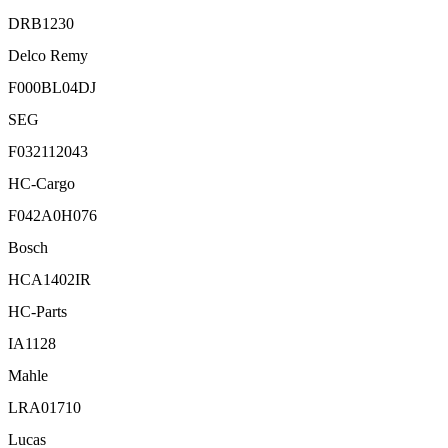
DRB1230
Delco Remy
F000BL04DJ
SEG
F032112043
HC-Cargo
F042A0H076
Bosch
HCA1402IR
HC-Parts
IA1128
Mahle
LRA01710
Lucas