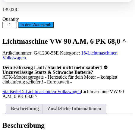
139,00
€
Quantity
Lichtmaschine
In den Warenkorb
VW
90
A.M.
Lichtmaschine VW 90 A.M. 6 PK 68,0 ^
6
PK
68,0
Artikelnummer:
G41230-55E
Kategorie:
15-Lichtmaschinen
^
Volkswagen
Menge
Dein Fahrzeug Lädt / Startet nicht mehr sauber? ⛔
Unzuverlässige Starts & Schwache Batterie?
ATK-Motoraggregate - Herzstück für dein Motor – komplett
einbaufertig geliefert! - Europaweit -
Startseite
15-Lichtmaschinen Volkswagen
Lichtmaschine VW 90
A.M. 6 PK 68,0 ^
Beschreibung
Zusätzliche Informationen
Beschreibung