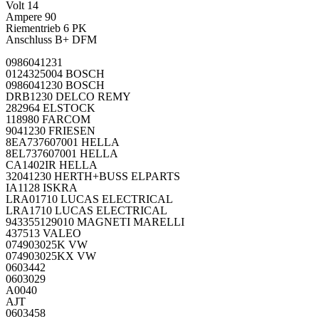
Volt 14
Ampere 90
Riementrieb 6 PK
Anschluss B+ DFM
0986041231
0124325004 BOSCH
0986041230 BOSCH
DRB1230 DELCO REMY
282964 ELSTOCK
118980 FARCOM
9041230 FRIESEN
8EA737607001 HELLA
8EL737607001 HELLA
CA1402IR HELLA
32041230 HERTH+BUSS ELPARTS
IA1128 ISKRA
LRA01710 LUCAS ELECTRICAL
LRA1710 LUCAS ELECTRICAL
943355129010 MAGNETI MARELLI
437513 VALEO
074903025K VW
074903025KX VW
0603442
0603029
A0040
AJT
0603458