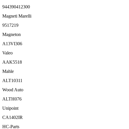
944390412300
Magneti Marelli
9517219
Magneton
A13VI306
Valeo
AAK5518
Mahle
ALT10311
Wood Auto
ALTH076
Unipoint
CA1402IR
HC-Parts