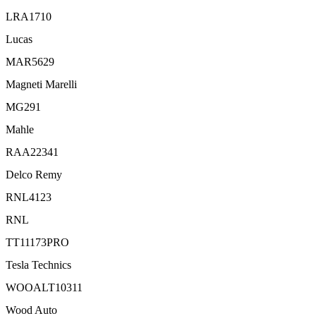
LRA1710
Lucas
MAR5629
Magneti Marelli
MG291
Mahle
RAA22341
Delco Remy
RNL4123
RNL
TT11173PRO
Tesla Technics
WOOALT10311
Wood Auto