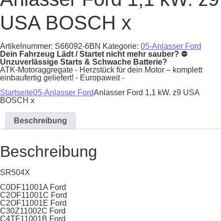
USA BOSCH x
Artikelnummer:
S66092-6BN
Kategorie:
05-Anlasser Ford
Dein Fahrzeug Lädt / Startet nicht mehr sauber? ⛔
Unzuverlässige Starts & Schwache Batterie?
ATK-Motoraggregate - Herzstück für dein Motor – komplett
einbaufertig geliefert! - Europaweit -
Startseite
05-Anlasser Ford
Anlasser Ford 1,1 kW. z9 USA
BOSCH x
Beschreibung
Beschreibung
SR504X
C0DF11001A Ford
C2OF11001C Ford
C2OF11001E Ford
C30Z11002C Ford
C4TF11001B Ford