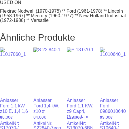
USED ON
Flextrac Nodwell (1970-1975) ** Ford (1961-1978) ** Lincoln
(1958-1967) ** Mercury (1960-1977) ** New Holland Industrial
(1972-1988) ** Versatile
Ähnliche Produkte
Anlasser
Anlasser
Anlasser
Anlasser
Ford 1,1 kW.
Ford 1,4 kW.
Ford 1,1 KW.
Ford
z10 E. 1,4 1,6
z10 #
z9 Capri,
0986010640
x
Granada x
x
88,00
€
84,00
€
122,00
€
99,00
€
ArtikelNr:
ArtikelNr:
ArtikelNr:
ArtikelNr:
S17070-1
S22840-7eco
S13070-6BN
S10640-1