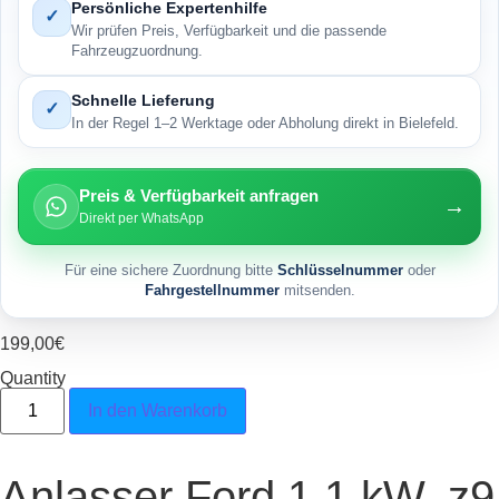
Persönliche Expertenhilfe
✓
Wir prüfen Preis, Verfügbarkeit und die passende
Fahrzeugzuordnung.
Schnelle Lieferung
✓
In der Regel 1–2 Werktage oder Abholung direkt in Bielefeld.
Preis & Verfügbarkeit anfragen
→
Direkt per WhatsApp
Für eine sichere Zuordnung bitte
Schlüsselnummer
oder
Fahrgestellnummer
mitsenden.
199,00
€
Quantity
Anlasser Ford 1,1 kW. z9 USA BOSCH x Menge
In den Warenkorb
Anlasser Ford 1,1 kW. z9