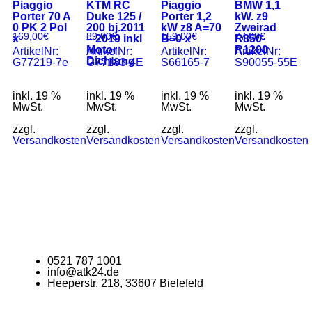
Piaggio
KTM RC
Piaggio
BMW 1,1
Porter 70 A
Duke 125 /
Porter 1,2
kW. z9
0 PK 2 Pol
200 bj.2011
kW z8 A=70
Zweirad
169,00
€
89,00
€
159,00
€
77,00
€
x
– 2019 inkl
B=0 x
R850-
Motor
R1200
ArtikelNr:
ArtikelNr:
ArtikelNr:
ArtikelNr:
Dichtung
G77219-7e
G77183-4E
S66165-7
S90055-55E
inkl. 19 %
inkl. 19 %
inkl. 19 %
inkl. 19 %
MwSt.
MwSt.
MwSt.
MwSt.
zzgl.
zzgl.
zzgl.
zzgl.
Versandkosten
Versandkosten
Versandkosten
Versandkosten
0521 787 1001
info@atk24.de
Heeperstr. 218, 33607 Bielefeld