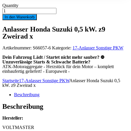
Quantity
Anlasser
Honda
In den Warenkorb
Suzuki
0,5
Anlasser Honda Suzuki 0,5 kW. z9
kW.
z9
Zweirad x
Zweirad
x
Menge
Artikelnummer:
S66057-6
Kategorie:
17-Anlasser Sonstige PKW
Dein Fahrzeug Lädt / Startet nicht mehr sauber? ⛔
Unzuverlässige Starts & Schwache Batterie?
ATK-Motoraggregate - Herzstück für dein Motor – komplett
einbaufertig geliefert! - Europaweit -
Startseite
17-Anlasser Sonstige PKW
Anlasser Honda Suzuki 0,5
kW. z9 Zweirad x
Beschreibung
Beschreibung
Hersteller:
VOLTMASTER