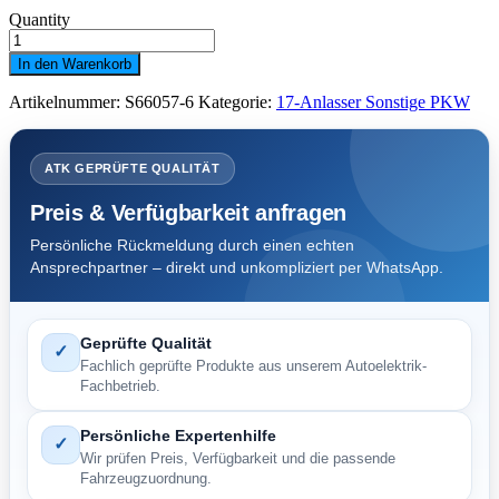
Quantity
Anlasser
Honda
In den Warenkorb
Suzuki
0,5
Artikelnummer:
S66057-6
Kategorie:
17-Anlasser Sonstige PKW
kW.
z9
Zweirad
x
ATK GEPRÜFTE QUALITÄT
Menge
Preis & Verfügbarkeit anfragen
Persönliche Rückmeldung durch einen echten
Ansprechpartner – direkt und unkompliziert per WhatsApp.
Geprüfte Qualität
✓
Fachlich geprüfte Produkte aus unserem Autoelektrik-
Fachbetrieb.
Persönliche Expertenhilfe
✓
Wir prüfen Preis, Verfügbarkeit und die passende
Fahrzeugzuordnung.