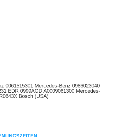
nz 0061515301 Mercedes-Benz 0986023040
10231 EDR 0999AGD A0009061300 Mercedes-
R0843X Bosch (USA)
FNUNGSZEITEN