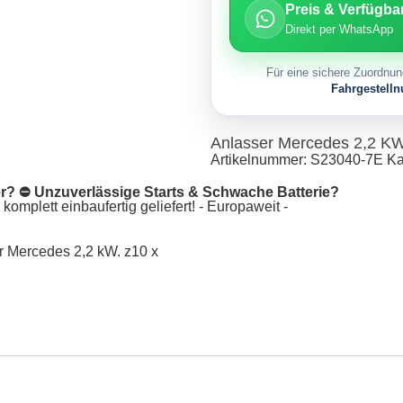
Preis & Verfügba
Direkt per WhatsApp
Für eine sichere Zuordnun
Fahrgestell
Anlasser Mercedes 2,2 KW
Artikelnummer:
S23040-7E
Ka
er? ⛔ Unzuverlässige Starts & Schwache Batterie?
omplett einbaufertig geliefert! - Europaweit -
r Mercedes 2,2 kW. z10 x