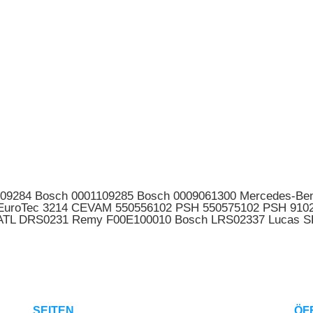
109284 Bosch 0001109285 Bosch 0009061300 Mercedes-Be
040 EuroTec 3214 CEVAM 550556102 PSH 550575102 PSH 9
 ATL DRS0231 Remy F00E100010 Bosch LRS02337 Lucas S
SEITEN
ÖF