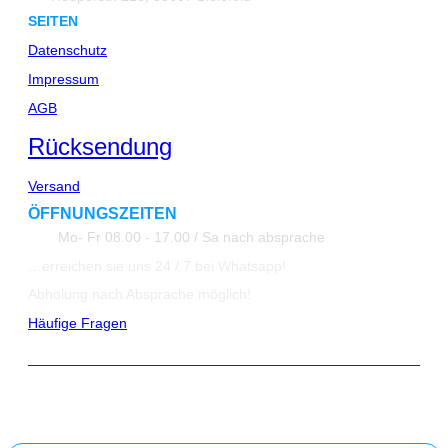
SEITEN
Datenschutz
Impressum
AGB
Rücksendung
Versand
ÖFFNUNGSZEITEN
Mo- Fr 08.00 - 17.00 / Sa nach absprache
…erreichen sie uns 24 / 7 bei Whatsapp!
Abholung nach Absprache möglich!
Häufige Fragen
© 2023 All Rights Reserved ATK24