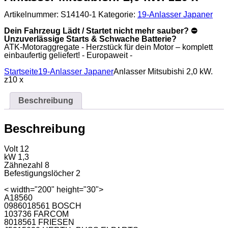
x
Artikelnummer:
S14140-1
Kategorie:
19-Anlasser Japaner
Menge
Dein Fahrzeug Lädt / Startet nicht mehr sauber? ⛔
Unzuverlässige Starts & Schwache Batterie?
ATK-Motoraggregate - Herzstück für dein Motor – komplett
einbaufertig geliefert! - Europaweit -
Startseite
19-Anlasser Japaner
Anlasser Mitsubishi 2,0 kW.
z10 x
Beschreibung
Beschreibung
Volt 12
kW 1,3
Zähnezahl 8
Befestigungslöcher 2
< width="200" height="30">
A18560
0986018561 BOSCH
103736 FARCOM
8018561 FRIESEN