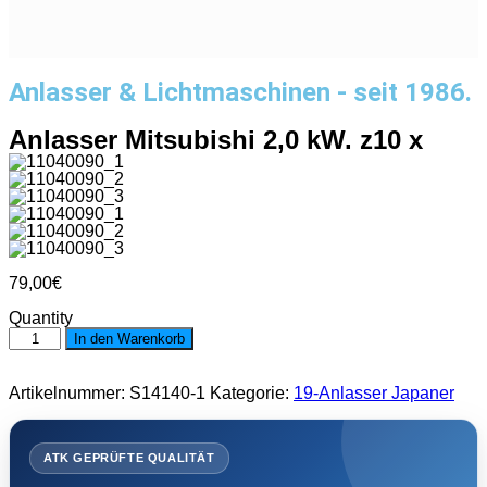
Anlasser & Lichtmaschinen - seit 1986.
Anlasser Mitsubishi 2,0 kW. z10 x
79,00
€
Quantity
Anlasser
In den Warenkorb
Mitsubishi
2,0
kW.
Artikelnummer:
S14140-1
Kategorie:
19-Anlasser Japaner
z10
x
Menge
ATK GEPRÜFTE QUALITÄT