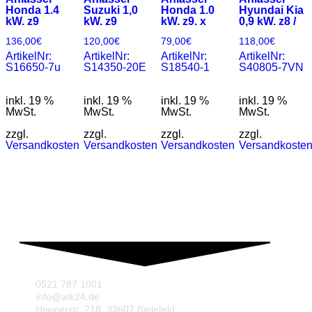
Honda 1.4
Suzuki 1,0
Honda 1.0
Hyundai Kia
kW. z9
kW. z9
kW. z9. x
0,9 kW. z8 /
136,00
€
120,00
€
79,00
€
118,00
€
ArtikelNr:
ArtikelNr:
ArtikelNr:
ArtikelNr:
S16650-7u
S14350-20E
S18540-1
S40805-7VN
inkl. 19 %
inkl. 19 %
inkl. 19 %
inkl. 19 %
MwSt.
MwSt.
MwSt.
MwSt.
zzgl.
zzgl.
zzgl.
zzgl.
Versandkosten
Versandkosten
Versandkosten
Versandkoste
0521 787 1001
info@atk24.de
Heeperstr. 218, 33607 Bielefeld