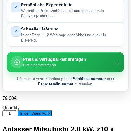
Persönliche Expertenhilfe
✓
Wir prüfen Preis, Verfügbarkeit und die passende
Fahrzeugzuordnung.
Schnelle Lieferung
✓
In der Regel 1–2 Werktage oder Abholung direkt in
Bielefeld.
Preis & Verfügbarkeit anfragen
→
Direkt per WhatsApp
Für eine sichere Zuordnung bitte
Schlüsselnummer
oder
Fahrgestellnummer
mitsenden.
79,00
€
Quantity
Anlasser
In den Warenkorb
Mitsubishi
2,0
kW.
Anlasser Mitsubishi 2,0 kW. z10 x
z10