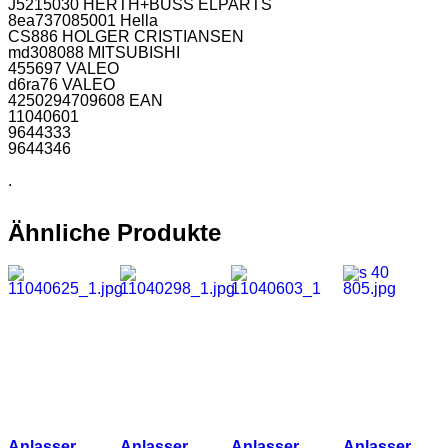
J5215030 HERTH+BUSS ELPARTS
8ea737085001 Hella
CS886 HOLGER CRISTIANSEN
md308088 MITSUBISHI
455697 VALEO
d6ra76 VALEO
4250294709608 EAN
11040601
9644333
9644346
.
Ähnliche Produkte
Anlasser
Anlasser
Anlasser
Anlasser