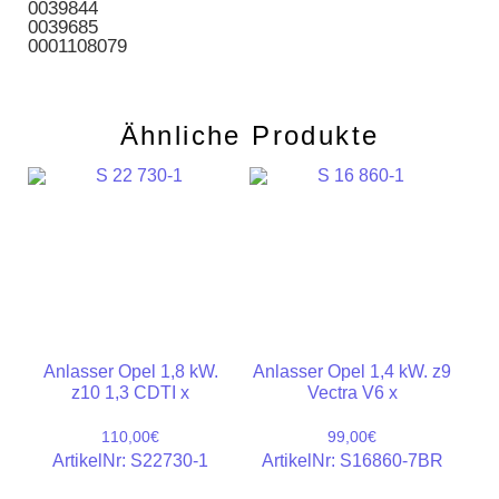
0039844
0039685
0001108079
Ähnliche Produkte
Anlasser Opel 1,8 kW.
Anlasser Opel 1,4 kW. z9
z10 1,3 CDTI x
Vectra V6 x
110,00
€
99,00
€
ArtikelNr: S22730-1
ArtikelNr: S16860-7BR