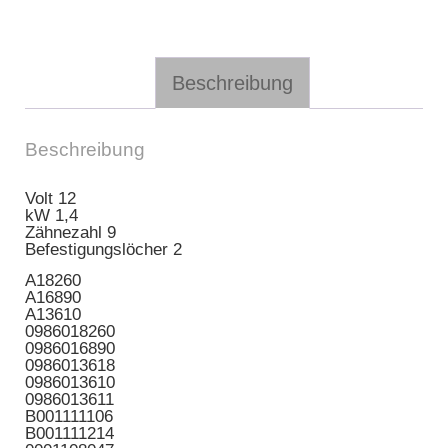
Beschreibung
Beschreibung
Volt 12
kW 1,4
Zähnezahl 9
Befestigungslöcher 2
A18260
A16890
A13610
0986018260
0986016890
0986013618
0986013610
0986013611
B001111106
B001111214