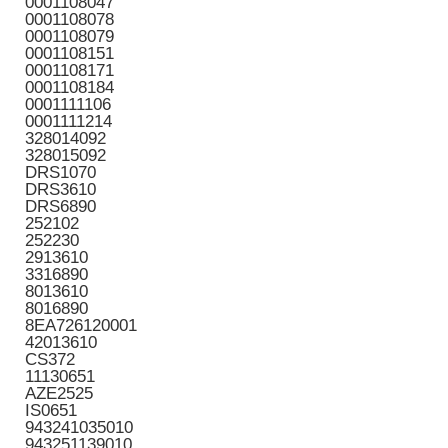
0001108047
0001108078
0001108079
0001108151
0001108171
0001108184
0001111106
0001111214
328014092
328015092
DRS1070
DRS3610
DRS6890
252102
252230
2913610
3316890
8013610
8016890
8EA726120001
42013610
CS372
11130651
AZE2525
IS0651
943241035010
943251139010