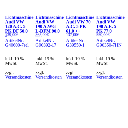
Lichtmaschine
Lichtmaschine
Lichtmaschine
Lichtmaschine
Audi VW
Audi VW
Audi VW 70
Audi VW
120 A.C. 5
190 A.WG
A.C. 5 PK
190 A.E. 5
PK DF 50,0
L-DFM 90,0
61,0 ++
PK 77,0
139,00
€
365,00
€
137,00
€
550,00
€
#
—
ArtikelNr:
ArtikelNr:
ArtikelNr:
ArtikelNr:
G40600-7sel
G90392-17
G39550-1
G90350-7HN
inkl. 19 %
inkl. 19 %
inkl. 19 %
inkl. 19 %
MwSt.
MwSt.
MwSt.
MwSt.
zzgl.
zzgl.
zzgl.
zzgl.
Versandkosten
Versandkosten
Versandkosten
Versandkosten