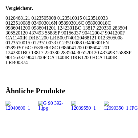
Vergleichsnr.
0120468121 0123505008 0123510015 0123510033
0123510088 034903016N 058903016C 058903018C
0986041200 0986041201 1242301BO 13817 220330 283504
305520120 437493 5588SP 90156337 9041200-F 9041200F
CA1140IR DRB1200 LRB003740120468121 0123505008
0123510015 0123510033 0123510088 034903016N
058903016C 058903018C 0986041200 0986041201
1242301BO 13817 220330 283504 305520120 437493 5588SP
90156337 9041200F CA1140IR DRB1200 HCA1140IR
LRB00374
Ähnliche Produkte