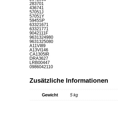
283701
436741
57051J
57051Y
5945SP
63321671
63321771
9042111F
9631324980
9631325080
A11VI89
A13VI146
CA1305IR
DRA3627
LRB00447
0986042110
Zusätzliche Informationen
Gewicht
5 kg