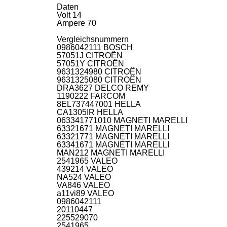
Daten
Volt 14
Ampere 70
Vergleichsnummern
0986042111 BOSCH
57051J CITROËN
57051Y CITROËN
9631324980 CITROËN
9631325080 CITROËN
DRA3627 DELCO REMY
1190222 FARCOM
8EL737447001 HELLA
CA1305IR HELLA
063341771010 MAGNETI MARELLI
63321671 MAGNETI MARELLI
63321771 MAGNETI MARELLI
63341671 MAGNETI MARELLI
MAN212 MAGNETI MARELLI
2541965 VALEO
439214 VALEO
NA524 VALEO
VA846 VALEO
a11vi89 VALEO
0986042111
20110447
225529070
2541965