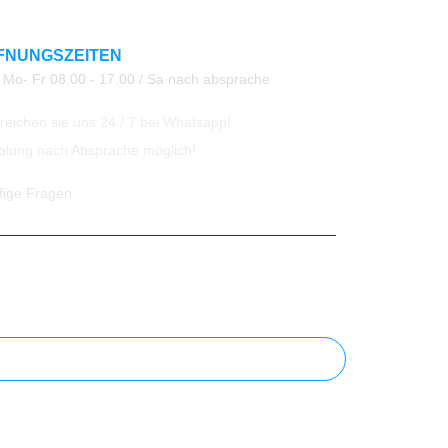
FNUNGSZEITEN
Mo- Fr 08.00 - 17.00 / Sa nach absprache
eichen sie uns 24 / 7 bei Whatsapp!
olung nach Absprache möglich!
fige Fragen