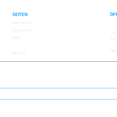
SEITEN
ÖF
Datenschutz
Impressum
…err
AGB
Abh
Rücksendung
Häu
Versand
© 2023 All Rights Reserved ATK24