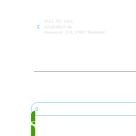
0521 787 1001
info@atk24.de
Heeperstr. 218, 33607 Bielefeld