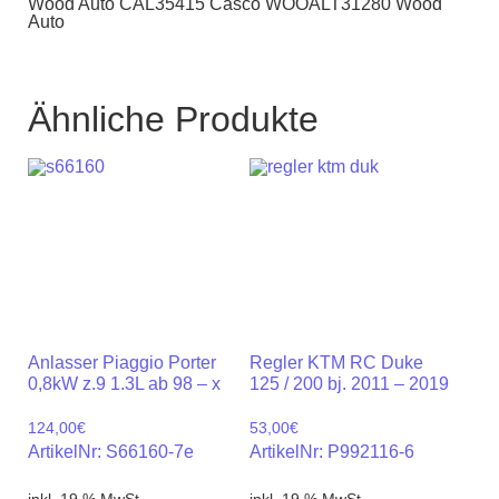
Wood Auto CAL35415 Casco WOOALT31280 Wood
Auto
Ähnliche Produkte
Anlasser Piaggio Porter
Regler KTM RC Duke
0,8kW z.9 1.3L ab 98 – x
125 / 200 bj. 2011 – 2019
124,00
€
53,00
€
ArtikelNr: S66160-7e
ArtikelNr: P992116-6