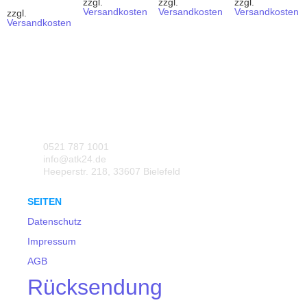
zzgl.
zzgl.
zzgl.
Versandkosten
Versandkosten
Versandkosten
zzgl.
Versandkosten
0521 787 1001
info@atk24.de
Heeperstr. 218, 33607 Bielefeld
SEITEN
Datenschutz
Impressum
AGB
Rücksendung