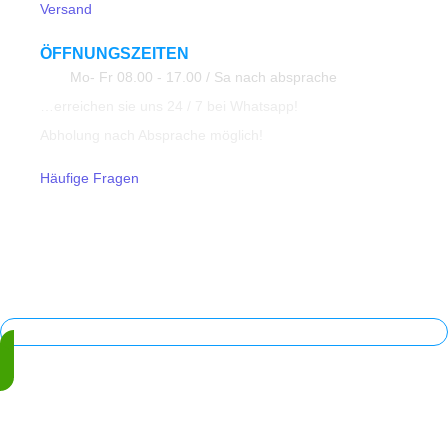
Versand
ÖFFNUNGSZEITEN
Mo- Fr 08.00 - 17.00 / Sa nach absprache
…erreichen sie uns 24 / 7 bei Whatsapp!
Abholung nach Absprache möglich!
Häufige Fragen
© 2023 All Rights Reserved ATK24