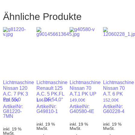
Ähnliche Produkte
Lichtmaschine
Lichtmaschine
Lichtmaschine
Lichtmaschine
Nissan 120
Renault 125
Nissan 70
Nissan 70
A.C. 7 PK 3
A.C. 5 PK.FL
A.T.1 PK UP
A.T. 6 PK
Pol 55,0
L – DF 54,0°
320,00
€
166,00
€
149,00
€
152,00
€
ArtikelNr:
ArtikelNr:
ArtikelNr:
ArtikelNr:
G81220-
G49810-1
G40580-4E
G60228-4
7MN
inkl. 19 %
inkl. 19 %
inkl. 19 %
MwSt.
MwSt.
MwSt.
inkl. 19 %
MwSt.