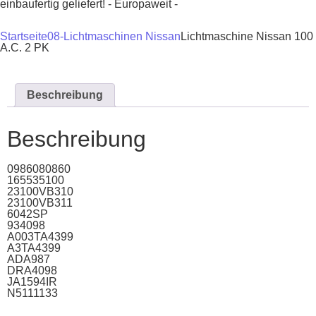
einbaufertig geliefert! - Europaweit -
Startseite
08-Lichtmaschinen Nissan
Lichtmaschine Nissan 100
A.C. 2 PK
Beschreibung
Beschreibung
0986080860
165535100
23100VB310
23100VB311
6042SP
934098
A003TA4399
A3TA4399
ADA987
DRA4098
JA1594IR
N5111133