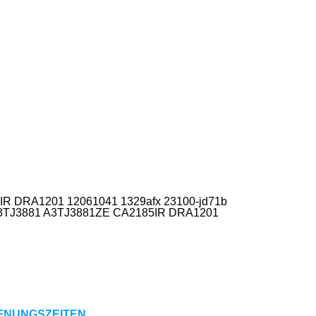
R DRA1201 12061041 1329afx 23100-jd71b
A3TJ3881 A3TJ3881ZE CA2185IR DRA1201
FNUNGSZEITEN