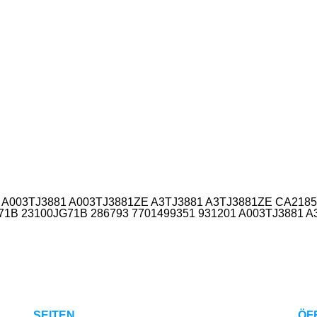
 A003TJ3881 A003TJ3881ZE A3TJ3881 A3TJ3881ZE CA2185I
D71B 23100JG71B 286793 7701499351 931201 A003TJ3881 
SEITEN
ÖF