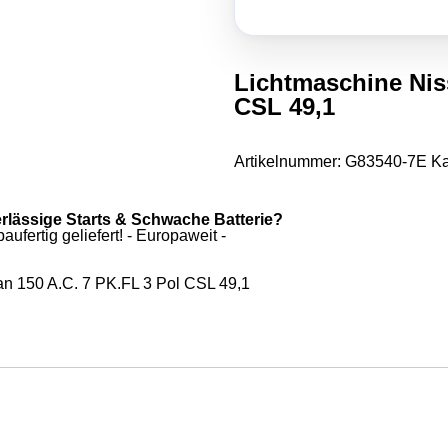
Lichtmaschine Nis
CSL 49,1
Artikelnummer:
G83540-7E
Ka
erlässige Starts & Schwache Batterie?
ufertig geliefert! - Europaweit -
n 150 A.C. 7 PK.FL 3 Pol CSL 49,1