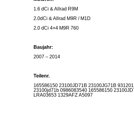
1.6 dCi & Allrad R9M
2.0dCi & Allrad M9R / M1D
2.0 dCi 4×4 M9R 760
Baujahr:
2007 – 2014
Teilenr.
165586150 23100JD71B 23100JG71B 931201
23100jd71b 0986083540 165586150 23100J
LRA03653 1329AFZ A5097