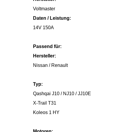
Voltmaster
Daten / Leistung:
14V 150A
Passend für:
Hersteller:
Nissan / Renault
Typ:
Qashqai J10 / NJ10 / JJ10E
X-Trail T31
Koleos 1 HY
Motoren: