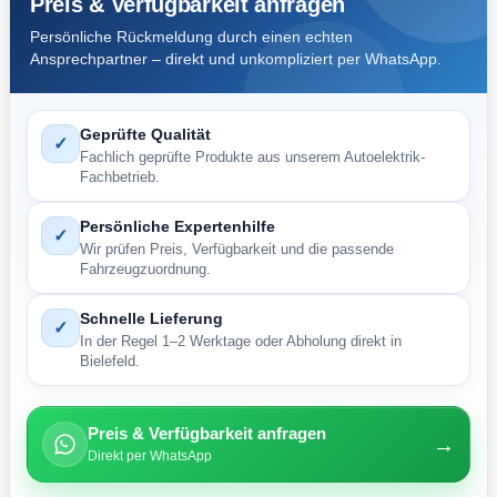
Preis & Verfügbarkeit anfragen
Persönliche Rückmeldung durch einen echten
Ansprechpartner – direkt und unkompliziert per WhatsApp.
Geprüfte Qualität
✓
Fachlich geprüfte Produkte aus unserem Autoelektrik-
Fachbetrieb.
Persönliche Expertenhilfe
✓
Wir prüfen Preis, Verfügbarkeit und die passende
Fahrzeugzuordnung.
Schnelle Lieferung
✓
In der Regel 1–2 Werktage oder Abholung direkt in
Bielefeld.
Preis & Verfügbarkeit anfragen
→
Direkt per WhatsApp