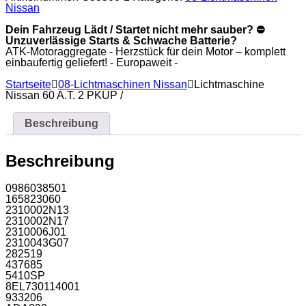
Nissan
Dein Fahrzeug Lädt / Startet nicht mehr sauber? ⛔
Unzuverlässige Starts & Schwache Batterie?
ATK-Motoraggregate - Herzstück für dein Motor – komplett
einbaufertig geliefert! - Europaweit -
Startseite
08-Lichtmaschinen Nissan
Lichtmaschine
Nissan 60 A.T. 2 PKUP /
Beschreibung
Beschreibung
0986038501
165823060
2310002N13
2310002N17
2310006J01
2310043G07
282519
437685
5410SP
8EL730114001
933206