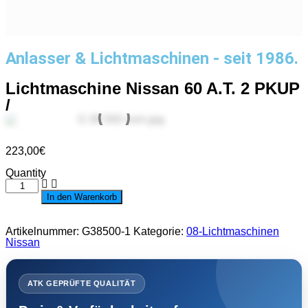
Anlasser & Lichtmaschinen - seit 1986.
Lichtmaschine Nissan 60 A.T. 2 PKUP
/
223,00
€
Quantity
Lichtmaschine
Nissan
In den Warenkorb
60
A.T.
2
Artikelnummer:
G38500-1
Kategorie:
08-Lichtmaschinen
PKUP
Nissan
/
Menge
ATK GEPRÜFTE QUALITÄT