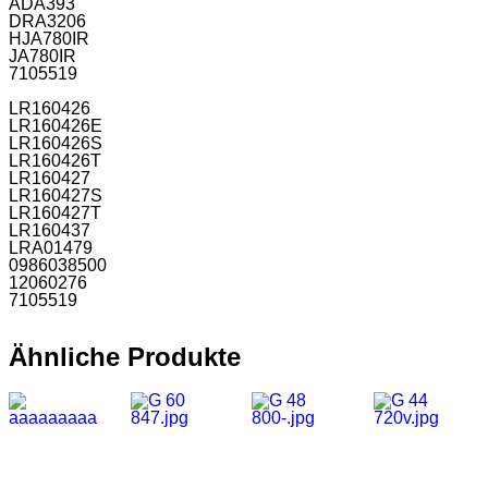
ADA393
DRA3206
HJA780IR
JA780IR
7105519
LR160426
LR160426E
LR160426S
LR160426T
LR160427
LR160427S
LR160427T
LR160437
LRA01479
0986038500
12060276
7105519
Ähnliche Produkte