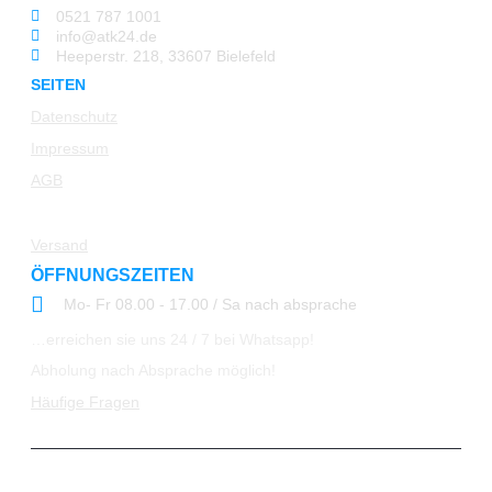
0521 787 1001
info@atk24.de
Heeperstr. 218, 33607 Bielefeld
SEITEN
Datenschutz
Impressum
AGB
Rücksendung
Versand
ÖFFNUNGSZEITEN
Mo- Fr 08.00 - 17.00 / Sa nach absprache
…erreichen sie uns 24 / 7 bei Whatsapp!
Abholung nach Absprache möglich!
Häufige Fragen
© 2023 All Rights Reserved ATK24