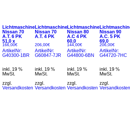
Lichtmaschine
Lichtmaschine
Lichtmaschine
Lichtmaschin
Nissan 70
Nissan 70
Nissan 80
Nissan 90
A.T. 6 PK
A.T. 4 PK
A.C 4 PK
A.C. 5 PK
51,0 x
60,0
69,0
166,00
€
206,00
€
144,00
€
206,00
€
ArtikelNr:
ArtikelNr:
ArtikelNr:
ArtikelNr:
G40300-1BR
G60847-7JR
G44800-6BN
G44720-7HC
inkl. 19 %
inkl. 19 %
inkl. 19 %
inkl. 19 %
MwSt.
MwSt.
MwSt.
MwSt.
zzgl.
zzgl.
zzgl.
zzgl.
Versandkosten
Versandkosten
Versandkosten
Versandkoste