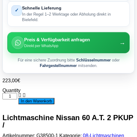
Schnelle Lieferung
✓
In der Regel 1–2 Werktage oder Abholung direkt in
Bielefeld.
Preis & Verfügbarkeit anfragen
→
Direkt per WhatsApp
Für eine sichere Zuordnung bitte
Schlüsselnummer
oder
Fahrgestellnummer
mitsenden.
223,00
€
Quantity
Lichtmaschine
Nissan
In den Warenkorb
60
A.T.
2
Lichtmaschine Nissan 60 A.T. 2 PKUP
PKUP
/
/
Menge
Artikelnummer:
G38500-1
Kategorie:
08-Lichtmaschinen