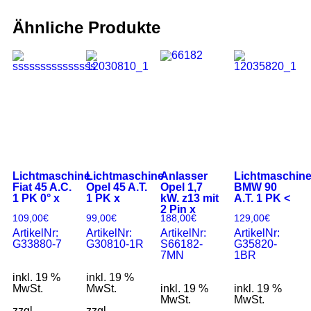
Ähnliche Produkte
Lichtmaschine
Lichtmaschine
Anlasser
Lichtmaschin
Fiat 45 A.C.
Opel 45 A.T.
Opel 1,7
BMW 90
1 PK 0° x
1 PK x
kW. z13 mit
A.T. 1 PK <
2 Pin x
109,00
€
99,00
€
188,00
€
129,00
€
ArtikelNr:
ArtikelNr:
ArtikelNr:
ArtikelNr:
G33880-7
G30810-1R
S66182-
G35820-
7MN
1BR
inkl. 19 %
inkl. 19 %
MwSt.
MwSt.
inkl. 19 %
inkl. 19 %
MwSt.
MwSt.
zzgl.
zzgl.