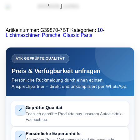
Artikelnummer:
G39870-7BT
Kategorien:
10-
Lichtmaschinen Porsche
,
Classic Parts
ATK GEPRÜFTE QUALITÄT
Preis & Verfügbarkeit anfragen
Persönliche Rückmeldung durch einen echten
Ansprechpartner – direkt und unkompliziert per WhatsApp.
Geprüfte Qualität
✓
Fachlich geprüfte Produkte aus unserem Autoelektrik-
Fachbetrieb.
Persönliche Expertenhilfe
✓
Wir prüfen Preis, Verfügbarkeit und die passende