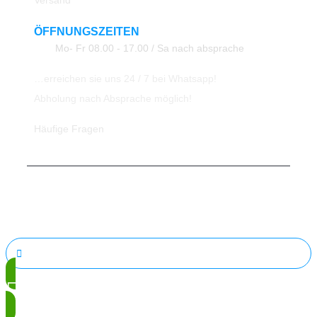
ÖFFNUNGSZEITEN
Mo- Fr 08.00 - 17.00 / Sa nach absprache
…erreichen sie uns 24 / 7 bei Whatsapp!
Abholung nach Absprache möglich!
Häufige Fragen
© 2023 All Rights Reserved ATK24