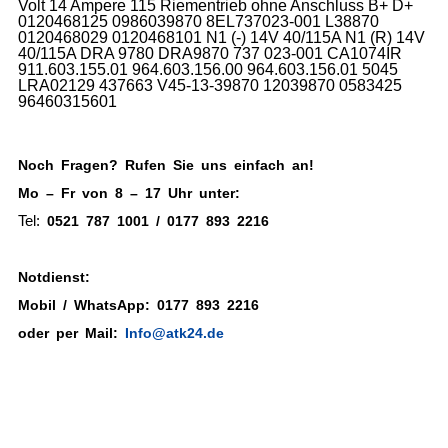
Volt 14 Ampere 115 Riementrieb ohne Anschluss B+ D+
0120468125 0986039870 8EL737023-001 L38870
0120468029 0120468101 N1 (-) 14V 40/115A N1 (R) 14V
40/115A DRA 9780 DRA9870 737 023-001 CA1074IR
911.603.155.01 964.603.156.00 964.603.156.01 5045
LRA02129 437663 V45-13-39870 12039870 0583425
96460315601
Noch Fragen? Rufen Sie uns einfach an!
Mo – Fr von 8 – 17 Uhr unter:
Tel:
0521 787 1001 / 0177 893 2216
Notdienst:
Mobil / WhatsApp: 0177 893 2216
oder per Mail:
Info@atk24.de