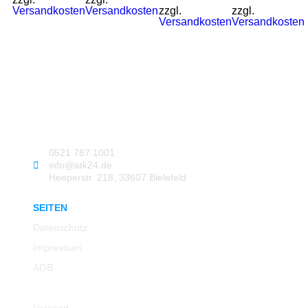
Versandkosten
Versandkosten
zzgl.
zzgl.
Versandkosten
Versandkosten
0521 787 1001
info@atk24.de
Heeperstr. 218, 33607 Bielefeld
SEITEN
Datenschutz
Impressum
AGB
Rücksendung
Versand