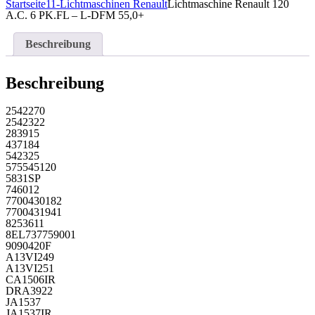
Startseite
11-Lichtmaschinen Renault
Lichtmaschine Renault 120
A.C. 6 PK.FL – L-DFM 55,0+
Beschreibung
Beschreibung
2542270
2542322
283915
437184
542325
575545120
5831SP
746012
7700430182
7700431941
8253611
8EL737759001
9090420F
A13VI249
A13VI251
CA1506IR
DRA3922
JA1537
JA1537IR