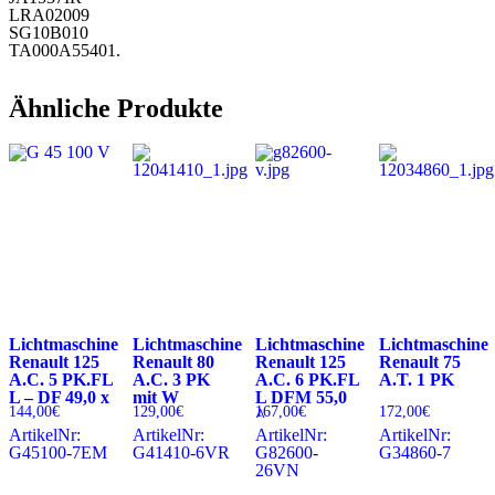
LRA02009
SG10B010
TA000A55401.
Ähnliche Produkte
Lichtmaschine
Lichtmaschine
Lichtmaschine
Lichtmaschine
Renault 125
Renault 80
Renault 125
Renault 75
A.C. 5 PK.FL
A.C. 3 PK
A.C. 6 PK.FL
A.T. 1 PK
L – DF 49,0 x
mit W
L DFM 55,0
144,00
€
129,00
€
167,00
€
172,00
€
^
ArtikelNr:
ArtikelNr:
ArtikelNr:
ArtikelNr:
G45100-7EM
G41410-6VR
G82600-
G34860-7
26VN