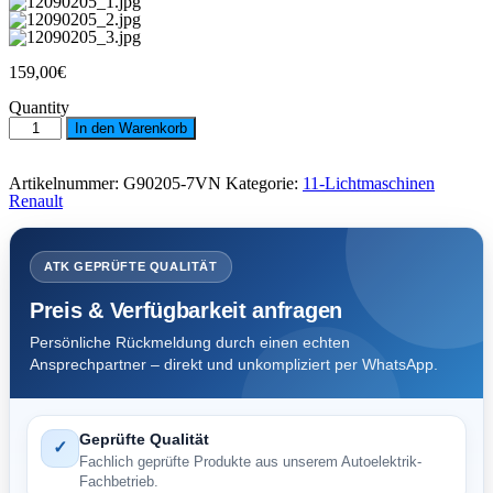
159,00
€
Quantity
Lichtmaschine
In den Warenkorb
Renault
120
A.C.
Artikelnummer:
G90205-7VN
Kategorie:
11-Lichtmaschinen
6
Renault
PK.FL
-
L-
DFM
ATK GEPRÜFTE QUALITÄT
55,0+
Menge
Preis & Verfügbarkeit anfragen
Persönliche Rückmeldung durch einen echten
Ansprechpartner – direkt und unkompliziert per WhatsApp.
Geprüfte Qualität
✓
Fachlich geprüfte Produkte aus unserem Autoelektrik-
Fachbetrieb.