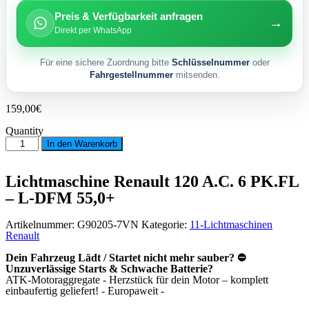
Preis & Verfügbarkeit anfragen
→
Direkt per WhatsApp
Für eine sichere Zuordnung bitte
Schlüsselnummer
oder
Fahrgestellnummer
mitsenden.
159,00
€
Quantity
Lichtmaschine
In den Warenkorb
Renault
120
A.C.
Lichtmaschine Renault 120 A.C. 6 PK.FL
6
– L-DFM 55,0+
PK.FL
-
L-
Artikelnummer:
G90205-7VN
Kategorie:
11-Lichtmaschinen
DFM
Renault
55,0+
Menge
Dein Fahrzeug Lädt / Startet nicht mehr sauber? ⛔
Unzuverlässige Starts & Schwache Batterie?
ATK-Motoraggregate - Herzstück für dein Motor – komplett
einbaufertig geliefert! - Europaweit -