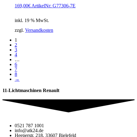
169,00
€
ArtikelNr: G77306-7E
inkl. 19 % MwSt.
zzgl.
Versandkosten
1
2
3
4
…
6
7
8
→
11-Lichtmaschinen Renault
0521 787 1001
info@atk24.de
Heeperstr. 218, 33607 Bielefeld