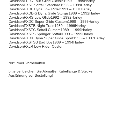
DavidsonFLTC Tour Glide Classic1989 – 1999Harley
DavidsonFXST Softail Standard1993 – 1999Harley
DavidsonFXDL Dyna Low Rider1991 – 1991Harley
DavidsonFXDB-S Dyna Glide Sturgis1989 – 1992Harley
DavidsonFXRS Low Glide1992 – 1992Harley
DavidsonFXDC Super Glide Custom1999 – 1999Harley
DavidsonFXSTB Night Train1989 – 1999Harley
DavidsonFXSTC Softail Custom1989 – 1999Harley
DavidsonFXSTS Springer Softail1999 – 1999Harley
DavidsonFXDX Dyna Super Glide Sport1995 – 1997Harley
DavidsonFXSTSB Bad Boy1989 – 1994Harley
DavidsonFXLR Low Rider Custom
*Irrtürmer Vorbehalten
bitte verlgeichen Sie Abmaße, Kabellänge & Stecker
Ausführung vor Bestellung!