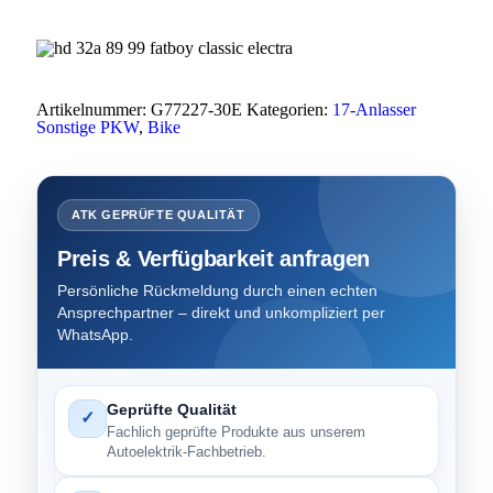
Artikelnummer:
G77227-30E
Kategorien:
17-Anlasser
Sonstige PKW
,
Bike
ATK GEPRÜFTE QUALITÄT
Preis & Verfügbarkeit anfragen
Persönliche Rückmeldung durch einen echten
Ansprechpartner – direkt und unkompliziert per
WhatsApp.
Geprüfte Qualität
✓
Fachlich geprüfte Produkte aus unserem
Autoelektrik-Fachbetrieb.