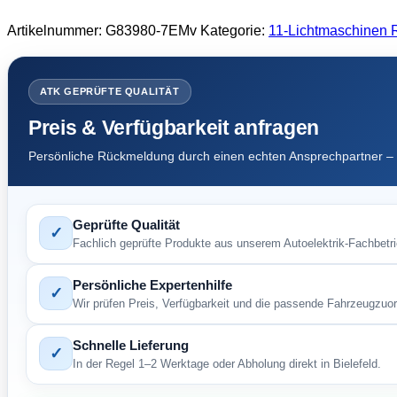
110
A.C.7
Artikelnummer:
G83980-7EMv
Kategorie:
11-Lichtmaschinen 
PK
BSS_2
RC=44
55,0
ATK GEPRÜFTE QUALITÄT
Menge
Preis & Verfügbarkeit anfragen
Persönliche Rückmeldung durch einen echten Ansprechpartner – 
Geprüfte Qualität
✓
Fachlich geprüfte Produkte aus unserem Autoelektrik-Fachbetri
Persönliche Expertenhilfe
✓
Wir prüfen Preis, Verfügbarkeit und die passende Fahrzeugzuo
Schnelle Lieferung
✓
In der Regel 1–2 Werktage oder Abholung direkt in Bielefeld.