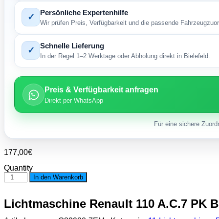
Persönliche Expertenhilfe
✓
Wir prüfen Preis, Verfügbarkeit und die passende Fahrzeugzuo
Schnelle Lieferung
✓
In der Regel 1–2 Werktage oder Abholung direkt in Bielefeld.
Preis & Verfügbarkeit anfragen
Direkt per WhatsApp
Für eine sichere Zuord
177,00
€
Quantity
Lichtmaschine
In den Warenkorb
Renault
110
A.C.7
Lichtmaschine Renault 110 A.C.7 PK 
PK
BSS_2