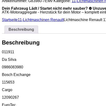
Artikelnummer:
G83980-7EMv
Kategorie:
11-Lichtmaschinen 
RC=44
55,0
Dein Fahrzeug Lädt / Startet nicht mehr sauber? ⛔ Unzuv
Menge
ATK-Motoraggregate - Herzstück für dein Motor – komplett einba
Startseite
11-Lichtmaschinen Renault
Lichtmaschine Renault 
Beschreibung
Beschreibung
011911
Da Silva
0986083980
Bosch Exchange
115653
Cargo
12090267
EuroTec