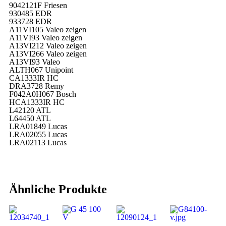
9042121F Friesen
930485 EDR
933728 EDR
A11VI105 Valeo zeigen
A11VI93 Valeo zeigen
A13VI212 Valeo zeigen
A13VI266 Valeo zeigen
A13VI93 Valeo
ALTH067 Unipoint
CA1333IR HC
DRA3728 Remy
F042A0H067 Bosch
HCA1333IR HC
L42120 ATL
L64450 ATL
LRA01849 Lucas
LRA02055 Lucas
LRA02113 Lucas
Ähnliche Produkte