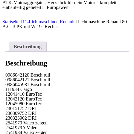
ATK-Motoraggregate - Herzstück für dein Motor – komplett
einbaufertig geliefert! - Europaweit -
Startseite
11-Lichtmaschinen Renault
Lichtmaschine Renault 80
A.C. 3 PK mit W 19° Rechts
Beschreibung
Beschreibung
0986042120 Bosch ruil
0986042121 Bosch ruil
0986045981 Bosch ruil
111934 Cargo
12041410 EuroTec
12042120 EuroTec
12045980 EuroTec
230151752 DRI
230309752 DRI
230323902 DRI
2541979 Valeo zeigen
2541979A Valeo
2541984 Valeo zeigen