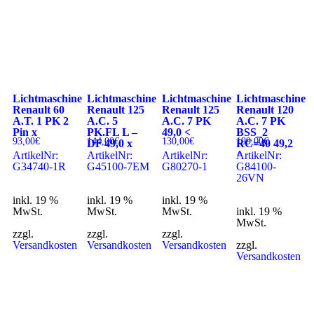
Lichtmaschine
Lichtmaschine
Lichtmaschine
Lichtmaschine
Renault 60
Renault 125
Renault 125
Renault 120
A.T. 1 PK 2
A.C. 5
A.C. 7 PK
A.C. 7 PK
Pin x
PK.FL L –
49,0 <
BSS_2
93,00
€
144,00
€
130,00
€
199,00
€
DF 49,0 x
RC=40 49,2
^
ArtikelNr:
ArtikelNr:
ArtikelNr:
ArtikelNr:
G34740-1R
G45100-7EM
G80270-1
G84100-
26VN
inkl. 19 %
inkl. 19 %
inkl. 19 %
MwSt.
MwSt.
MwSt.
inkl. 19 %
MwSt.
zzgl.
zzgl.
zzgl.
Versandkosten
Versandkosten
Versandkosten
zzgl.
Versandkosten