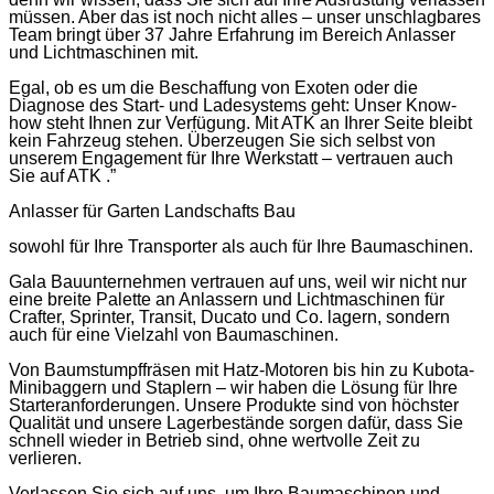
müssen. Aber das ist noch nicht alles – unser unschlagbares
Team bringt über 37 Jahre Erfahrung im Bereich Anlasser
und Lichtmaschinen mit.
Egal, ob es um die Beschaffung von Exoten oder die
Diagnose des Start- und Ladesystems geht: Unser Know-
how steht Ihnen zur Verfügung. Mit ATK an Ihrer Seite bleibt
kein Fahrzeug stehen. Überzeugen Sie sich selbst von
unserem Engagement für Ihre Werkstatt – vertrauen auch
Sie auf ATK .”
Anlasser für Garten Landschafts Bau
sowohl für Ihre Transporter als auch für Ihre Baumaschinen.
Gala Bauunternehmen vertrauen auf uns, weil wir nicht nur
eine breite Palette an Anlassern und Lichtmaschinen für
Crafter, Sprinter, Transit, Ducato und Co. lagern, sondern
auch für eine Vielzahl von Baumaschinen.
Von Baumstumpffräsen mit Hatz-Motoren bis hin zu Kubota-
Minibaggern und Staplern – wir haben die Lösung für Ihre
Starteranforderungen. Unsere Produkte sind von höchster
Qualität und unsere Lagerbestände sorgen dafür, dass Sie
schnell wieder in Betrieb sind, ohne wertvolle Zeit zu
verlieren.
Verlassen Sie sich auf uns, um Ihre Baumaschinen und