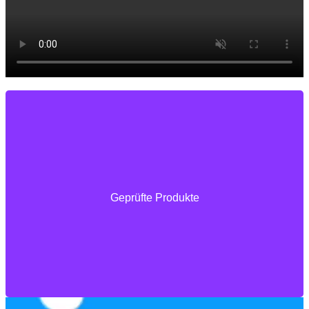
Test vor auslieferung
Geprüfte Produkte