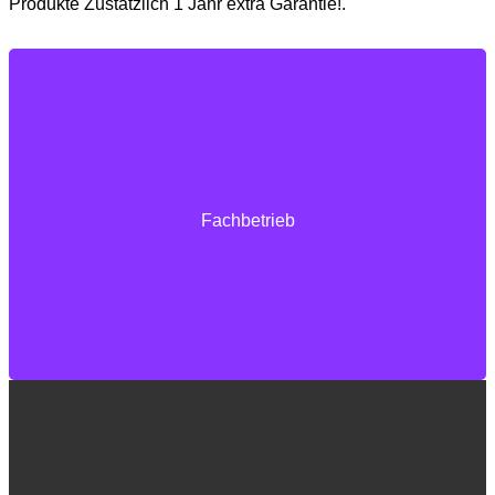
Produkte Zustätzlich 1 Jahr extra Garantie!.
für Profis von Profis
Fachbetrieb