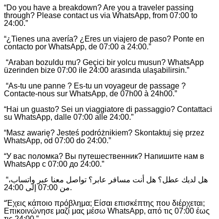
“Do you have a breakdown? Are you a traveler passing
through? Please contact us via WhatsApp, from 07:00 to
24:00.”
“¿Tienes una avería? ¿Eres un viajero de paso? Ponte en
contacto por WhatsApp, de 07:00 a 24:00.”
“Araban bozuldu mu? Geçici bir yolcu musun? WhatsApp
üzerinden bize 07:00 ile 24:00 arasında ulaşabilirsin.”
“As-tu une panne ? Es-tu un voyageur de passage ?
Contacte-nous sur WhatsApp, de 07h00 à 24h00.”
“Hai un guasto? Sei un viaggiatore di passaggio? Contattaci
su WhatsApp, dalle 07:00 alle 24:00.”
“Masz awarię? Jesteś podróżnikiem? Skontaktuj się przez
WhatsApp, od 07:00 do 24:00.”
“У вас поломка? Вы путешественник? Напишите нам в
WhatsApp с 07:00 до 24:00.”
“هل لديك عطل؟ هل أنت مسافر عابر؟ تواصل معنا عبر واتساب،
من 07:00 إلى 24:00.
“Έχεις κάποιο πρόβλημα; Είσαι επισκέπτης που διέρχεται;
Επικοινώνησε μαζί μας μέσω WhatsApp, από τις 07:00 έως
τις 24:00.”