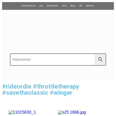
Autoelektrik aus Bielefeld. Seit über 38 Jahren.
#rideordie #throttletherapy
#savetheclassic #winger