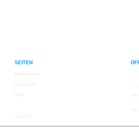
SEITEN
ÖF
Datenschutz
Impressum
…err
AGB
Abh
Rücksendung
Häu
Versand