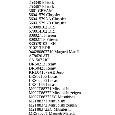
253340 Elstock
253467 Elstock
3661 CEVAM
56041579 Chrysler
56041579AA Chrysler
56041579AB Chrysler
670009102 DRI
670014102 DRI
8080271 Friesen
8080271F Friesen
830579103 PSH
910213 EDR
944280802710 Magneti Marelli
A78620 ATL
CS1507 HC
DRS0213 Remy
DRS0421 Remy
KRL041579AB Jeep
LRS02166 Lucas
LRS02296 Lucas
LRS2166 Lucas
M002T88371 Mitsubishi
M002T88372 Mitsubishi zeigen
M002T88372ZC Mitsubishi
M2T88371 Mitsubishi
M2T88372 Mitsubishi zeigen
M2T88372ZC Mitsubishi
MRS80271 Magneti Marelli