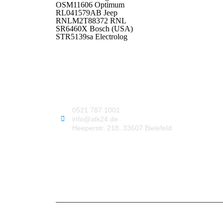
OSM11606 Optimum
RL041579AB Jeep
RNLM2T88372 RNL
SR6460X Bosch (USA)
STR5139sa Electrolog
0521 787 1001
info@atk24.de
Heeperstr. 218, 33607 Bielefeld