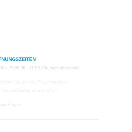
FNUNGSZEITEN
Mo- Fr 08.00 - 17.00 / Sa nach absprache
eichen sie uns 24 / 7 bei Whatsapp!
olung nach Absprache möglich!
fige Fragen