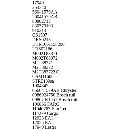
17940
253340
56041579AA
56041579AB
8080271F
830579103
910213
CS1507
DRS0213
KTR1661158206
LRS02166
M002T88371
M002T88372
M2T88371
M2T88372
M2T88372ZC
OSM11606
STR5139sa
1004547
056041579AB Chrysler
0986024750 Bosch ruil
0986UR1951 Bosch ruil
106856 FARC
11040763 EuroTec
114279 Cargo
12023 EAI
12025 EAI
17940 Lester