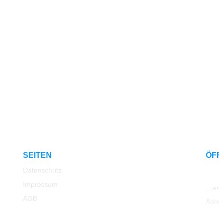
SEITEN
ÖF
Datenschutz
Impressum
…err
AGB
Abh
Rücksendung