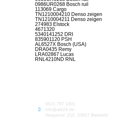
0986UR0268 Bosch ruil
113069 Cargo
TN1210004210 Denso zeigen
TN1210004211 Denso zeigen
274983 Elstock
4671320
5340141252 DRI
835901120 PSH
AL6527X Bosch (USA)
DRA0435 Remy
LRA02867 Lucas
RNL4210ND RNL
0521 787 1001
info@atk24.de
Heeperstr. 218, 33607 Bielefeld