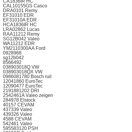
CA1836IR HC
CAL10155GS Casco
DRA0101 Remy
EF31010 EDR
EF31010A EDR
HCA1836IR HC
LRA02862 Lucas
RAA11212 Remy
SG12B042 Valeo
WA11212 EDR
YM2110300AA Ford
0928968
sg12b042
8566492
038903018Q VW
038903018QX VW
0986081780 Bosch ruil
12041860 EuroTec
12090477 EuroTec
2191881202 DRI
2542461A Valeo zeigen
284978 Elstock
40157 CEVAM
437339 Valeo
439326 Valeo
4588 CEVAM
542461 Valeo
595583120 PSH