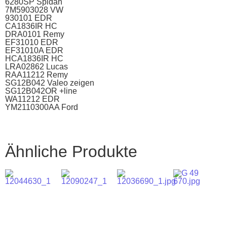
6280SP Spidan
7M5903028 VW
930101 EDR
CA1836IR HC
DRA0101 Remy
EF31010 EDR
EF31010A EDR
HCA1836IR HC
LRA02862 Lucas
RAA11212 Remy
SG12B042 Valeo zeigen
SG12B042OR +line
WA11212 EDR
YM2110300AA Ford
Ähnliche Produkte