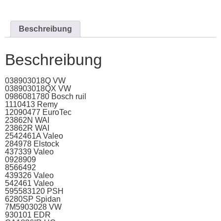
Beschreibung
Beschreibung
038903018Q VW
038903018QX VW
0986081780 Bosch ruil
1110413 Remy
12090477 EuroTec
23862N WAI
23862R WAI
2542461A Valeo
284978 Elstock
437339 Valeo
0928909
8566492
439326 Valeo
542461 Valeo
595583120 PSH
6280SP Spidan
7M5903028 VW
930101 EDR