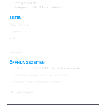
info@atk24.de
Heeperstr. 218, 33607 Bielefeld
SEITEN
Datenschutz
Impressum
AGB
Rücksendung
Versand
ÖFFNUNGSZEITEN
Mo- Fr 08.00 - 17.00 / Sa nach absprache
…erreichen sie uns 24 / 7 bei Whatsapp!
Abholung nach Absprache möglich!
Häufige Fragen