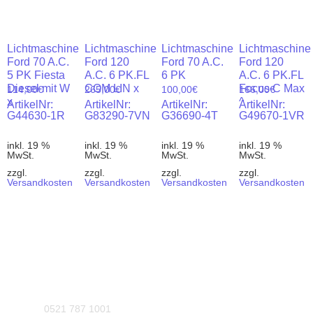
Lichtmaschine
Lichtmaschine
Lichtmaschine
Lichtmaschine
Ford 70 A.C.
Ford 120
Ford 70 A.C.
Ford 120
5 PK Fiesta
A.C. 6 PK.FL
6 PK
A.C. 6 PK.FL
Diesel mit W
COM LIN x
Focus C Max
114,00
€
265,00
€
100,00
€
166,00
€
x
^
ArtikelNr:
ArtikelNr:
ArtikelNr:
ArtikelNr:
G44630-1R
G83290-7VN
G36690-4T
G49670-1VR
inkl. 19 %
inkl. 19 %
inkl. 19 %
inkl. 19 %
MwSt.
MwSt.
MwSt.
MwSt.
zzgl.
zzgl.
zzgl.
zzgl.
Versandkosten
Versandkosten
Versandkosten
Versandkosten
0521 787 1001